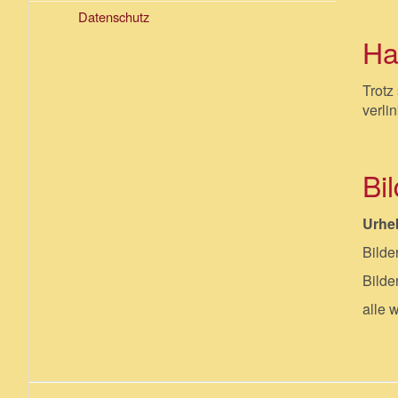
Datenschutz
Ha
Trotz
verli
Bi
Urheb
Bilde
Bilde
alle 