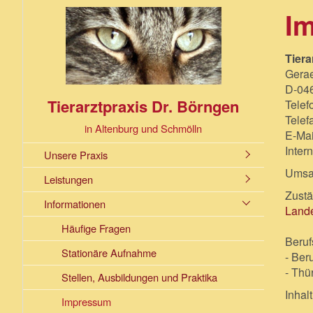
I
Tiera
Gerae
D-046
Tierarztpraxis Dr. Börngen
Telef
Telef
in Altenburg und Schmölln
E-Mai
Inter
Unsere Praxis
Umsat
Leistungen
Zust
Informationen
Lande
Häufige Fragen
Beruf
Stationäre Aufnahme
- Ber
- Thü
Stellen, Ausbildungen und Praktika
Inhal
Impressum