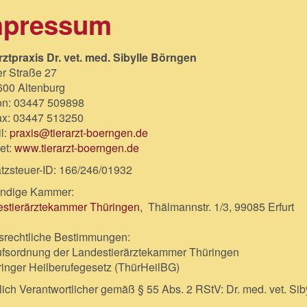
mpressum
rztpraxis Dr. vet. med. Sibylle Börngen
r Straße 27
00 Altenburg
on: 03447 509898
ax: 03447 513250
l:
praxis@tierarzt-boerngen.de
net:
www.tierarzt-boerngen.de
zsteuer-ID: 166/246/01932
ändige Kammer:
stierärztekammer Thüringen
, Thälmannstr. 1/3, 99085 Erfurt
srechtliche Bestimmungen:
ufsordnung der Landestierärztekammer Thüringen
ringer Heilberufegesetz (ThürHeilBG)
tlich Verantwortlicher gemäß § 55 Abs. 2 RStV: Dr. med. vet. Si