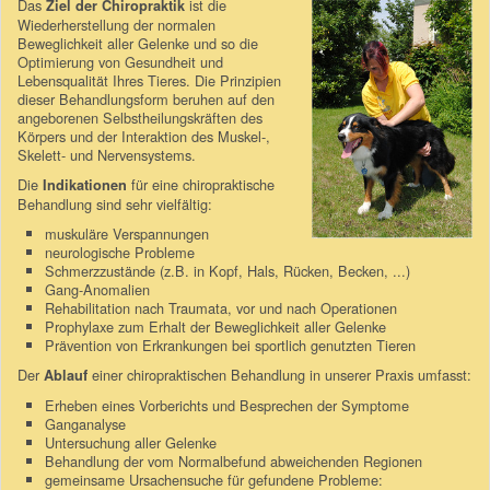
Das
ist die
Ziel der Chiropraktik
Wiederherstellung der normalen
Beweglichkeit aller Gelenke und so die
Optimierung von Gesundheit und
Lebensqualität Ihres Tieres. Die Prinzipien
dieser Behandlungsform beruhen auf den
angeborenen Selbstheilungskräften des
Körpers und der Interaktion des Muskel-,
Skelett- und Nervensystems.
Die
für eine chiropraktische
Indikationen
Behandlung sind sehr vielfältig:
muskuläre Verspannungen
neurologische Probleme
Schmerzzustände (z.B. in Kopf, Hals, Rücken, Becken, ...)
Gang-Anomalien
Rehabilitation nach Traumata, vor und nach Operationen
Prophylaxe zum Erhalt der Beweglichkeit aller Gelenke
Prävention von Erkrankungen bei sportlich genutzten Tieren
Der
einer chiropraktischen Behandlung in unserer Praxis umfasst:
Ablauf
Erheben eines Vorberichts und Besprechen der Symptome
Ganganalyse
Untersuchung aller Gelenke
Behandlung der vom Normalbefund abweichenden Regionen
gemeinsame Ursachensuche für gefundene Probleme: