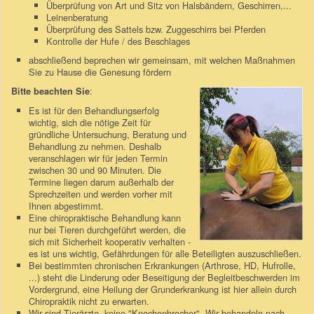
Überprüfung von Art und Sitz von Halsbändern, Geschirren,...
Leinenberatung
Überprüfung des Sattels bzw. Zuggeschirrs bei Pferden
Kontrolle der Hufe / des Beschlages
abschließend beprechen wir gemeinsam, mit welchen Maßnahmen
Sie zu Hause die Genesung fördern
:
Bitte beachten Sie
Es ist für den Behandlungserfolg
wichtig, sich die nötige Zeit für
gründliche Untersuchung, Beratung und
Behandlung zu nehmen. Deshalb
veranschlagen wir für jeden Termin
zwischen 30 und 90 Minuten. Die
Termine liegen darum außerhalb der
Sprechzeiten und werden vorher mit
Ihnen abgestimmt.
Eine chiropraktische Behandlung kann
nur bei Tieren durchgeführt werden, die
sich mit Sicherheit kooperativ verhalten -
es ist uns wichtig, Gefährdungen für alle Beteiligten auszuschließen.
Bei bestimmten chronischen Erkrankungen (Arthrose, HD, Hufrolle,
...) steht die Linderung oder Beseitigung der Begleitbeschwerden im
Vordergrund, eine Heilung der Grunderkrankung ist hier allein durch
Chiropraktik nicht zu erwarten.
Wir sind Tierärzte, keine "Knochenbrecher". Wir behandeln nach